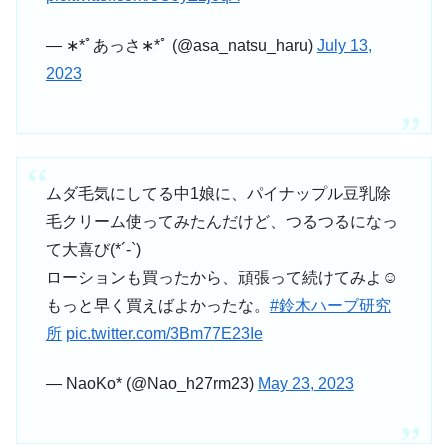
— ∗*ﾟあっさ∗*ﾟ (@asa_natsu_haru)
July 13,
2023
ムダ毛気にしてる中1娘に、パイナップル豆乳除
毛クリーム使ってみたんだけど、つるつるになっ
て大喜び(*´-`)
ローションも買ったから、頑張って続けてみよ☺️
もっと早く買えばよかったな。
#鈴木ハーブ研究
所
pic.twitter.com/3Bm77E23Ie
— NaoKo* (@Nao_h27rm23)
May 23, 2023