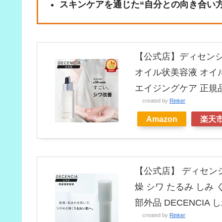
スキンケアを通じた“自分との向き合い方
【公式店】ディセンシ
オイル状美容液 オイル
エイジングケア 正規
created by
Rinker
Amazon
楽天
【公式店】 ディセンシ
燥 シワ たるみ しみ
部外品 DECENCIA
created by
Rinker