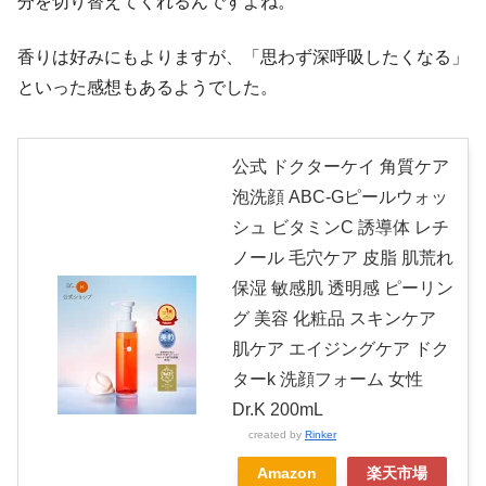
分を切り替えてくれるんですよね。
香りは好みにもよりますが、「思わず深呼吸したくなる」
といった感想もあるようでした。
公式 ドクターケイ 角質ケア
泡洗顔 ABC-Gピールウォッ
シュ ビタミンC 誘導体 レチ
ノール 毛穴ケア 皮脂 肌荒れ
保湿 敏感肌 透明感 ピーリン
グ 美容 化粧品 スキンケア
肌ケア エイジングケア ドク
ターk 洗顔フォーム 女性
Dr.K 200mL
created by
Rinker
Amazon
楽天市場