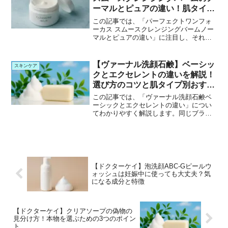
ーマルとピュアの違い！肌タイプ
で選ぶ一品
この記事では、「パーフェクトワンフォ
ーカス スムースクレンジングバームノー
マルとピュアの違い」に注目し、それぞ
れの特徴や成分の違い、香りやテクスチ
ャーのニュアンスまで詳しくご紹介しま
す。ただのクレンジングではない、肌に
【ヴァーナル洗顔石鹸】ベーシッ
スキンケア
寄り添う2つのバーム。...
クとエクセレントの違いを解説！
選び方のコツと肌タイプ別おすす
め
この記事では、「ヴァーナル洗顔石鹸ベ
ーシックとエクセレントの違い」につい
てわかりやすく解説します。同じブラン
ドの石鹸でも、それぞれに個性があり、
どちらを選ぶべきか迷ってしまうことも
ありますよね。そこで、ベーシックシリ
ーズ（アンクソープ・セン...
【ドクターケイ】泡洗顔ABC-Gピールウ
ォッシュは妊娠中に使っても大丈夫？気
になる成分と特徴
【ドクターケイ】クリアソープの偽物の
見分け方！本物を選ぶための3つのポイン
ト