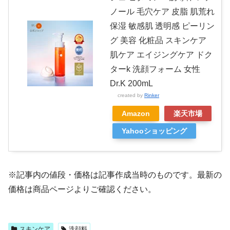
ノール 毛穴ケア 皮脂 肌荒れ
保湿 敏感肌 透明感 ピーリン
グ 美容 化粧品 スキンケア
肌ケア エイジングケア ドク
ターk 洗顔フォーム 女性
Dr.K 200mL
created by
Rinker
Amazon
楽天市場
Yahooショッピング
※記事内の値段・価格は記事作成当時のものです。最新の
価格は商品ページよりご確認ください。
スキンケア
洗顔料