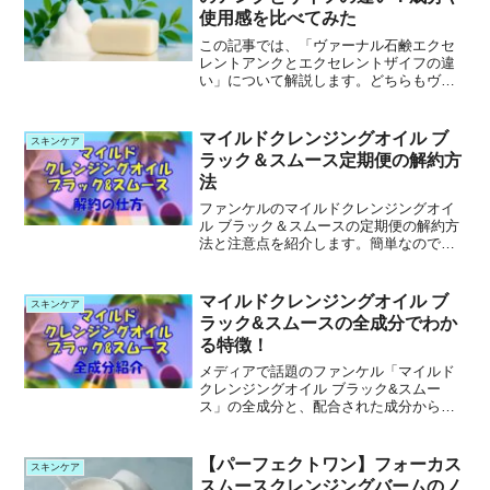
使用感を比べてみた
この記事では、「ヴァーナル石鹸エクセ
レントアンクとエクセレントザイフの違
い」について解説します。どちらもヴァ
ーナルの人気ラインナップに登場する薬
用石鹸で、ダブル洗顔ステップに使われ
ていますが、それぞれの成分や目的には
マイルドクレンジングオイル ブ
スキンケア
違いがあります。この記事...
ラック＆スムース定期便の解約方
法
ファンケルのマイルドクレンジングオイ
ル ブラック＆スムースの定期便の解約方
法と注意点を紹介します。簡単なので便
利です。
マイルドクレンジングオイル ブ
スキンケア
ラック&スムースの全成分でわか
る特徴！
メディアで話題のファンケル「マイルド
クレンジングオイル ブラック&スムー
ス」の全成分と、配合された成分からわ
かる商品の特徴を紹介します。
【パーフェクトワン】フォーカス
スキンケア
スムースクレンジングバームのノ