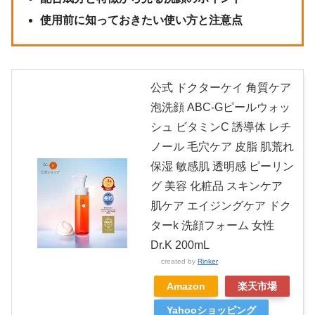
使用前に知っておきたい使い方と注意点
公式 ドクターケイ 角質ケア
泡洗顔 ABC-Gピールウォッ
シュ ビタミンC 誘導体 レチ
ノール 毛穴ケア 皮脂 肌荒れ
保湿 敏感肌 透明感 ピーリン
グ 美容 化粧品 スキンケア
肌ケア エイジングケア ドク
ターk 洗顔フォーム 女性
Dr.K 200mL
created by
Rinker
Amazon
楽天市場
Yahooショッピング