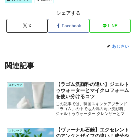
シェアする
X
Facebook
LINE
あじさい
関連記事
【ラゴム洗顔料の違い】ジェルト
スキンケア
ゥウォーターとマイクロフォーム
を使い分けるコツ
この記事では、韓国スキンケアブランド
「ラゴム」の中でも人気の高い洗顔料、
ジェルトゥウォーター クレンザーとマイ
クロフォーム クレンザーについて紹介し
ます。どちらも「肌に必要な水分を守
る」という哲学のもとに作られています
【ヴァーナル石鹸】エクセレント
スキンケア
が、 使用感や目的に...
のアンクとザイフの違い！成分や