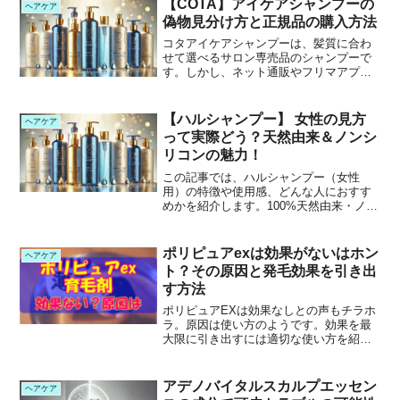
【COTA】アイケアシャンプーの
ヘアケア
KAMIKAクリームシ...
偽物見分け方と正規品の購入方法
コタアイケアシャンプーは、髪質に合わ
せて選べるサロン専売品のシャンプーで
す。しかし、ネット通販やフリマアプリ
で購入すると、偽物に出会う可能性もあ
ります。この記事では、偽物の見分け方
と正規品を確実に手に入れる方法を詳し
【ハルシャンプー】 女性の見方
ヘアケア
く解説します。この記事を...
って実際どう？天然由来＆ノンシ
リコンの魅力！
この記事では、ハルシャンプー（女性
用）の特徴や使用感、どんな人におすす
めかを紹介します。100%天然由来・ノン
シリコンのオールインワンシャンプーと
して人気のハルシャンプー。リンス不要
で、頭皮や髪のダメージ補修をサポート
ポリピュアexは効果がないはホン
ヘアケア
するのが魅力です。「使...
ト？その原因と発毛効果を引き出
す方法
ポリピュアEXは効果なしとの声もチラホ
ラ。原因は使い方のようです。効果を最
大限に引き出すには適切な使い方を紹介
します。
アデノバイタルスカルプエッセン
ヘアケア