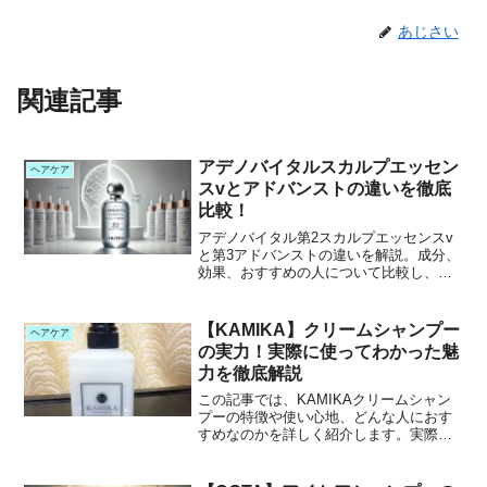
あじさい
関連記事
アデノバイタルスカルプエッセン
ヘアケア
スvとアドバンストの違いを徹底
比較！
アデノバイタル第2スカルプエッセンスv
と第3アドバンストの違いを解説。成分、
効果、おすすめの人について比較し、あ
なたに最適な育毛剤を選びます。
【KAMIKA】クリームシャンプー
ヘアケア
の実力！実際に使ってわかった魅
力を徹底解説
この記事では、KAMIKAクリームシャン
プーの特徴や使い心地、どんな人におす
すめなのかを詳しく紹介します。実際に
使用しているからこそわかるポイントも
含めて、リアルな感想をお伝えしていき
ます！この記事を読むとわかること