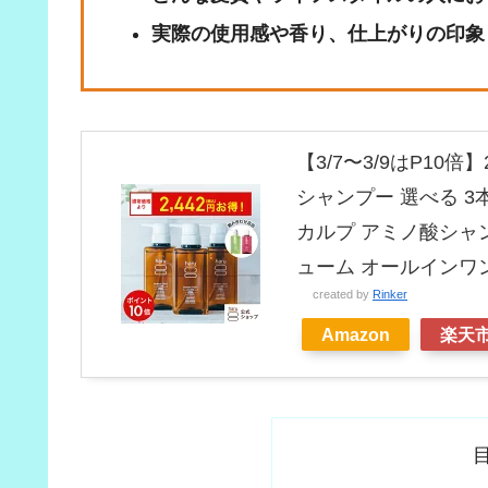
実際の使用感や香り、仕上がりの印象
【3/7〜3/9はP10倍
シャンプー 選べる 3本
カルプ アミノ酸シャン
ューム オールインワ
created by
Rinker
Amazon
楽天