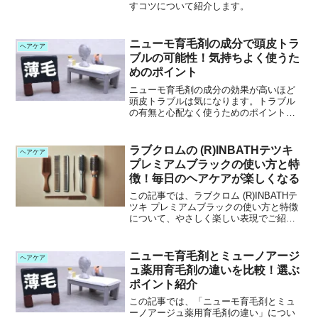
すコツについて紹介します。
ニューモ育毛剤の成分で頭皮トラ
ヘアケア
ブルの可能性！気持ちよく使うた
めのポイント
ニューモ育毛剤の成分の効果が高いほど
頭皮トラブルは気になります。トラブル
の有無と心配なく使うためのポイント紹
介します。
ラブクロムの (R)INBATHテツキ
ヘアケア
プレミアムブラックの使い方と特
徴！毎日のヘアケアが楽しくなる
この記事では、ラブクロム (R)INBATHテ
ツキ プレミアムブラックの使い方と特徴
について、やさしく楽しい表現でご紹介
します。お風呂で使えるコームって便利
そうだけど、実際どうやって使うの？ど
んなメリットがあるの？そんな気になる
ニューモ育毛剤とミューノアージ
ヘアケア
ポイントをま...
ュ薬用育毛剤の違いを比較！選ぶ
ポイント紹介
この記事では、「ニューモ育毛剤とミュ
ーノアージュ薬用育毛剤の違い」につい