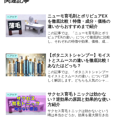
関連記事
ニューモ育毛剤とポリピュアEX
ヘアケア
を徹底比較！特徴・成分・価格の
違いからおすすめまで紹介
この記事では、「ニューモ育毛剤とポリ
ピュアEXの違い」について徹底的に比較
し、それぞれの特徴や効果、価格、成分
などを分かりやすくまとめています。ど
ちらを選ぶべきか迷っている人にとっ
て、決め手となる情報を集めました。自
【ボタニストシャンプー】モイス
ヘアケア
分に合った育毛剤を見つけ...
トとスムースの違いを徹底比較！
あなたはどっち？
この記事では、「ボタニストシャンプー
モイストとスムースの違い」について詳
しく解説します。どちらも人気のシャン
プーですが、仕上がりや髪質との相性が
異なります。自分にぴったりのシャンプ
ーを見つけて、理想のヘアケアを叶えま
サクセス育毛トニックは効かな
ヘアケア
しょう！この記事を読むと...
い？逆効果の原因と効果的な使い
方紹介
サクセス育毛トニックは効かないという
噂は本当かどうか。効果を最大限引き出