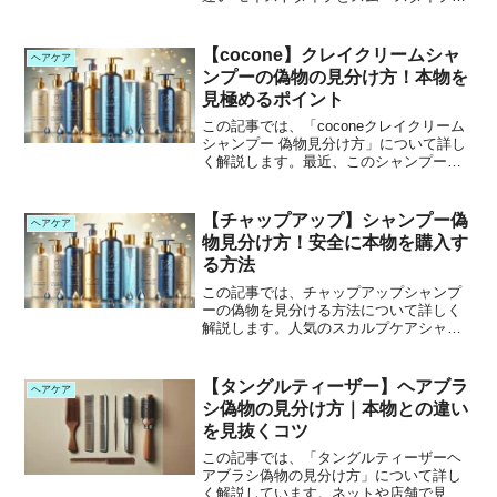
特徴と仕上がりの違い 自分に合ったシャ
ンプーの選び方coconeシャンプーのモイ
ストとスムースの違いcoconeクレイクリ
【cocone】クレイクリームシャ
ヘアケア
ームシ...
ンプーの偽物の見分け方！本物を
見極めるポイント
この記事では、「coconeクレイクリーム
シャンプー 偽物見分け方」について詳し
く解説します。最近、このシャンプーの
偽物が出回っているとの情報がありま
す。間違ったものを買ってしまわないよ
うに、本物の特徴や見分け方を紹介して
【チャップアップ】シャンプー偽
ヘアケア
いきます。この記...
物見分け方！安全に本物を購入す
る方法
この記事では、チャップアップシャンプ
ーの偽物を見分ける方法について詳しく
解説します。人気のスカルプケアシャン
プー「チャップアップ」は、その知名度
の高さから偽物が流通していることがあ
ります。間違ったサイトで購入すると、
【タングルティーザー】ヘアブラ
ヘアケア
本来の品質を保証されない...
シ偽物の見分け方｜本物との違い
を見抜くコツ
この記事では、「タングルティーザーヘ
アブラシ偽物の見分け方」について詳し
く解説しています。ネットや店舗で見か