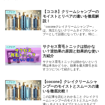
【ココネ】クリームシャンプーの
ヘアケア
モイストとリペアの違いを徹底解
説！
「coconeクレイクリームシャンプー」
は、泡立たないクリームタイプのシャン
プーとして話題になっています。特に人
気の「モイスト」と「リペア」は、どち
らも髪の仕上がりを美しく整えるアイテ
ムですが、特徴や向いている髪質が異な
サクセス育毛トニックは効かな
ヘアケア
ります。今回は、この...
い？逆効果の原因と効果的な使い
方紹介
サクセス育毛トニックは効かないという
噂は本当かどうか。効果を最大限引き出
すコツについて紹介します。
【cocone】クレイクリームシャ
ヘアケア
ンプーのモイストとスムースの違
いを徹底比較！
この記事を読むとわかること クレイクリ
ームシャンプーのモイストとスムースの
違い モイストタイプとスムースタイプの