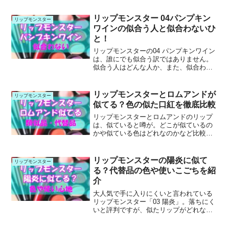
リップモンスター 04パンプキン
リップモンスター
ワインの似合う人と似合わないひ
と！
リップモンスターの04 パンプキンワイン
は、誰にでも似合う訳ではありません。
似合う人はどんな人か、また、似合わな
い人におすすめのリップモンスターも紹
介します。
リップモンスターとロムアンドが
リップモンスター
似てる？色の似た口紅を徹底比較
リップモンスターとロムアンドのリップ
は、似ていると噂が。どこが似ているの
かや似ている色はどれなのかなど比較し
てご紹介します。
リップモンスターの陽炎に似て
リップモンスター
る？代替品の色や使いこごちを紹
介
大人気で手に入りにくいと言われている
リップモンスター「03 陽炎」。落ちにく
いと評判ですが、似たリップがどれなの
か紹介しています。