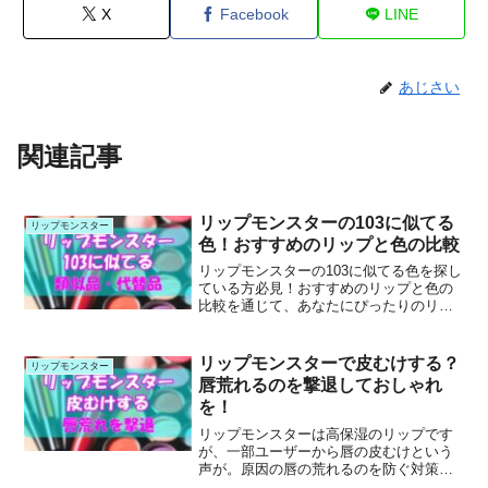
X
Facebook
LINE
あじさい
関連記事
リップモンスターの103に似てる
リップモンスター
色！おすすめのリップと色の比較
リップモンスターの103に似てる色を探し
ている方必見！おすすめのリップと色の
比較を通じて、あなたにぴったりのリッ
プを見つけましょう。
リップモンスターで皮むけする？
リップモンスター
唇荒れるのを撃退しておしゃれ
を！
リップモンスターは高保湿のリップです
が、一部ユーザーから唇の皮むけという
声が。原因の唇の荒れるのを防ぐ対策を
紹介。