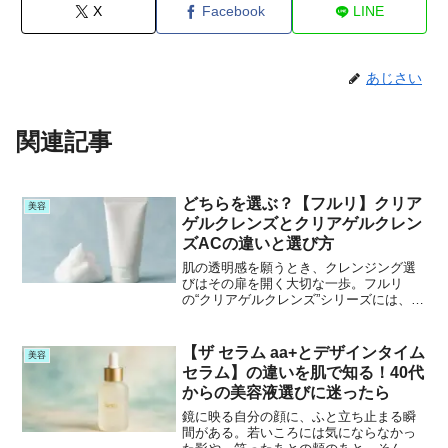
X
Facebook
LINE
あじさい
関連記事
どちらを選ぶ？【フルリ】クリア
美容
ゲルクレンズとクリアゲルクレン
ズACの違いと選び方
肌の透明感を願うとき、クレンジング選
びはその扉を開く大切な一歩。フルリ
の“クリアゲルクレンズ”シリーズには、素
肌をすこやかに整える2つの選択肢があり
ます。ふたつのテクスチャー、処方、使
い心地を比べながら、あなたが今求めて
【ザ セラム aa+とデザインタイム
美容
いる“答え”を見つけ...
セラム】の違いを肌で知る！40代
からの美容液選びに迷ったら
鏡に映る自分の顔に、ふと立ち止まる瞬
間がある。若いころには気にならなかっ