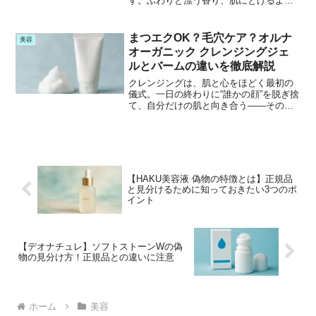
す。ふわりと漂う香り、肌にとけるよう
な質感、翌朝のやわらかさ――それらが
日々のスキンケアに、ひとつの“リズム”を
つくってくれていました。けれどあると
まつエクOK？毛穴ケア？オルナ
美容
き、ふとした違和感がよ...
オーガニック クレンジングジェ
ルとバームの違いを徹底解説
クレンジングは、肌と心をほどく最初の
儀式。一日の終わりに“誰かの顔”を脱ぎ捨
て、自分だけの肌と向き合う――そのと
き選ぶのが、オルナオーガニックのクレ
ンジングジェルか、それともバームか。
「まつエクしていても使える？」「毛穴
汚れにはどっちがいい...
【HAKU美容液 偽物の特徴とは】正規品
と見分けるために知っておきたい3つのポ
イント
【デオナチュレ】ソフトストーンWの偽
物の見分け方！正規品との違いに注意
ホーム
美容