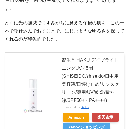
時間”の肌を、内側から整えてくれるような心地がしま
す。
とくに光の加減でくすみがちに見える午後の肌も、この一
本で朝仕込んでおくことで、にじむような明るさを保って
くれるのが印象的でした。
資生堂 HAKU デイブライト
ニングUV 45ml
(SHISEIDO/shiseido/日中用
美容液/日焼け止め/サンスク
リーン/薬用/UV/乾燥/紫外
線/SPF50+・PA++++)
created by
Rinker
Amazon
楽天市場
Yahooショッピング