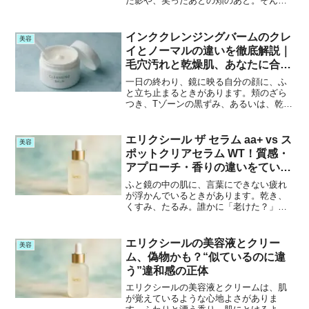
た影や、笑ったあとの頬のあと。そんな
変化に戸惑いながらも、「なにか始めて
みたい」と感じたとき、美容液という選
択肢がそっと浮かび上がる。なかでも
インククレンジングバームのクレ
美容
「エリクシール」の2つの美...
イとノーマルの違いを徹底解説｜
毛穴汚れと乾燥肌、あなたに合う
のは？
一日の終わり、鏡に映る自分の顔に、ふ
と立ち止まるときがあります。頬のざら
つき、Tゾーンの黒ずみ、あるいは、乾い
たように感じる肌のつっぱり。それは
「疲れ」だけではない、肌からの静かな
メッセージかもしれません。そんな夜に
エリクシール ザ セラム aa+ vs ス
美容
そっと手に取るのが、「i...
ポットクリアセラム WT！質感・
アプローチ・香りの違いをていね
いに
ふと鏡の中の肌に、言葉にできない疲れ
が浮かんでいるときがあります。乾き、
くすみ、たるみ。誰かに「老けた？」と
言われたわけでもないのに、自分のなか
でふと立ち止まりたくなる瞬間――そん
な日に手に取りたくなるのが、美容液と
エリクシールの美容液とクリー
美容
いう名の小さな静けさです...
ム、偽物かも？“似ているのに違
う”違和感の正体
エリクシールの美容液とクリームは、肌
が覚えているような心地よさがありま