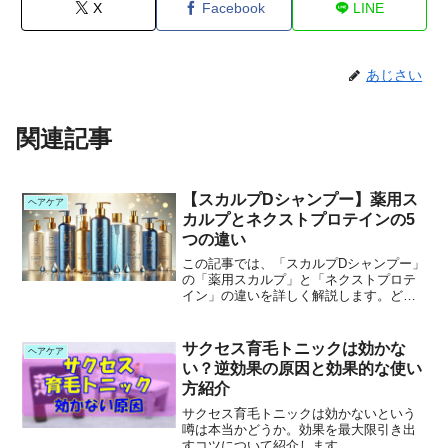
X
Facebook
LINE
あじさい
関連記事
【スカルプDシャンプー】薬用ス
ヘアケア
カルプとネクストプロテインの5
つの違い
この記事では、「スカルプDシャンプー」
の「薬用スカルプ」と「ネクストプロテ
イン」の違いを詳しく解説します。どち
らも人気のシャンプーですが、成分や使
用感、仕上がりに大きな違いがありま
す。どちらを選べばいいのか悩んでいる
サクセス育毛トニックは効かな
ヘアケア
方に向けて、それぞれの特...
い？逆効果の原因と効果的な使い
方紹介
サクセス育毛トニックは効かないという
噂は本当かどうか。効果を最大限引き出
すコツについて紹介します。