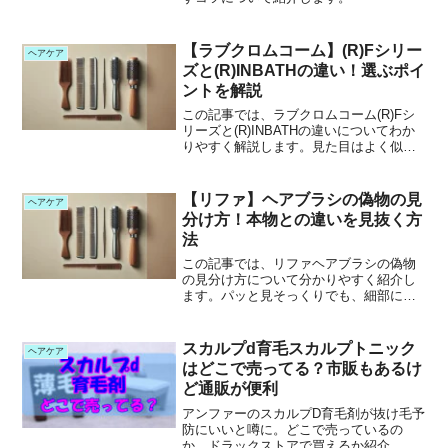
【ラブクロムコーム】(R)Fシリー
ヘアケア
ズと(R)INBATHの違い！選ぶポイ
ントを解説
この記事では、ラブクロムコーム(R)Fシ
リーズと(R)INBATHの違いについてわか
りやすく解説します。見た目はよく似て
いるけれど、実は使うシーンや加工のこ
だわりが全然違うこの2つ。どちらが自分
に合っているのか迷っているなら、その
【リファ】ヘアブラシの偽物の見
ヘアケア
モヤモヤを...
分け方！本物との違いを見抜く方
法
この記事では、リファヘアブラシの偽物
の見分け方について分かりやすく紹介し
ます。パッと見そっくりでも、細部にヒ
ントが隠れているのが偽物の特徴。特に
オンラインでの購入が増えた今、見分け
方を知っておくと役立ちます。この記事
スカルプd育毛スカルプトニック
ヘアケア
を読むとわかること リフ...
はどこで売ってる？市販もあるけ
ど通販が便利
アンファーのスカルプD育毛剤が抜け毛予
防にいいと噂に。どこで売っているの
か、ドラックストアで買えるか紹介。