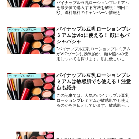
パイナップル豆乳ローションプレミアム
を最安値で購入する方法を解説！初回半
額、送料無料のキャンペーン情報と、継
続購入の割引についてもご紹介します。
パイナップル豆乳ローションプレ
パイナップル豆乳ローションプレ
ミアムはvioに使える！ 顔にもバ
シャバシャ
"パイナップル豆乳ローションプレミアム
がVIOゾーンに効果的か、顔や脇への使
用についても探ります。肌に優しいこの
ローションの秘密を解き明かします。
パイナップル豆乳ローションプレ
パイナップル豆乳ローションプレ
ミアムは敏感肌でも使える！注意
点も紹介
この記事では、人気のパイナップル豆乳
ローションプレミアムが敏感肌でも使え
るのかをお伝えしています。敏感肌って
大変！お水を使うだけでも荒れたり、保
湿剤でかゆくなったり。それでも、ムダ
毛は何とかしたいですよね？肌が敏感だ
といろいろ困りますよね。...