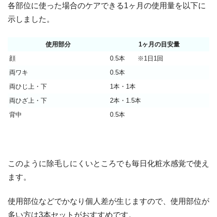
各部位に使った場合のケアできる1ヶ月の使用量を以下に
示しました。
使用部分
1ヶ月の目安量
顔
0.5本 ※1日1回
両ワキ
0.5本
両ひじ上・下
1本・1本
両ひざ上・下
2本・1.5本
背中
0.5本
このように除毛しにくいところでも毎日化粧水感覚で使え
ます。
使用部位などでかなり個人差が生じますので、使用部位が
多い方は3本セットがおすすめです。