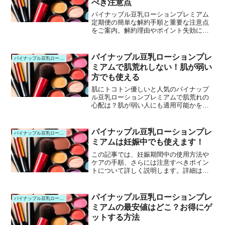
べき注意点
パイナップル豆乳ローションプレミアム
定期便の簡単な解約手順と重要な注意点
をご案内。解約理由やポイント失効につ
いても詳しく解説します。
パイナップル豆乳ローションプレ
パイナップル豆乳ローションプレ
ミアムで肌荒れしない！肌が弱い
方でも使える
肌にトコトン優しいと人気のパイナップ
ル豆乳ローションプレミアムで肌荒れの
心配は？肌が弱い人にも適用可能かを詳
しく検証します。
パイナップル豆乳ローションプレ
パイナップル豆乳ローションプレ
ミアムは妊娠中でも使えます！
この記事では、妊娠期間中の使用方法や
ケアの手順、さらには注意すべきポイン
トについて詳しく説明します。詳細は記
事内でご確認いただけます。お楽しみ
に！
パイナップル豆乳ローションプレ
パイナップル豆乳ローションプレ
ミアムの最安値はどこ？お得にゲ
ットする方法